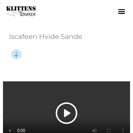
Gå
til
indholdet
Iscafeen Hvide Sande
Play
Vide