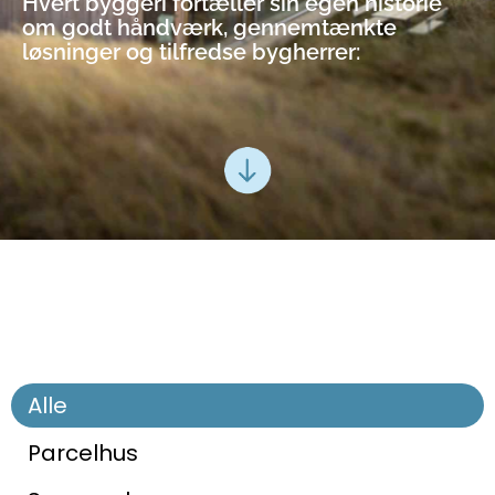
Hvert byggeri fortæller sin egen historie
om godt håndværk, gennemtænkte
løsninger og tilfredse bygherrer:
Alle
Parcelhus