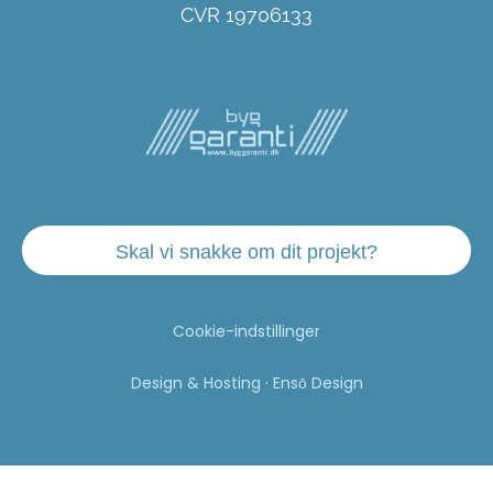
CVR 19706133
Skal vi snakke om dit projekt?
Cookie-indstillinger
Design & Hosting · Ensō Design