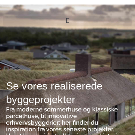
Gå
til
indholdet
Se vores realiserede
byggeprojekter
Fra moderne sommerhuse og klassiske
parcelhuse, til innovative
erhvervsbyggerier; her finder du
inspiration fra vores seneste projekter.