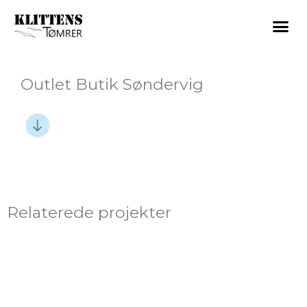
Gå
til
indholdet
Outlet Butik Søndervig
Relaterede projekter