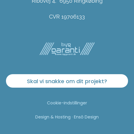
Ribovej 4, 6950 Ringkøbing
CVR 19706133
Skal vi snakke om dit projekt?
Cookie-indstillinger
Design & Hosting · Ensō Design