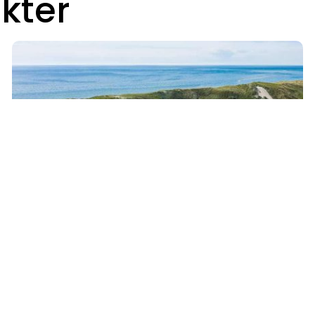
kter
Poolhus Hvide Sande